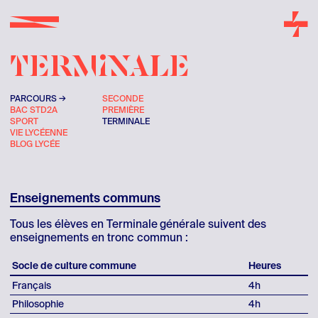
TERMINALE
PARCOURS
SECONDE
BAC STD2A
PREMIÈRE
SPORT
TERMINALE
VIE LYCÉENNE
BLOG LYCÉE
Enseignements communs
Tous les élèves en Terminale
générale suivent des
enseignements en tronc commun :
Socle de culture commune
Heures
Français
4h
Philosophie
4h