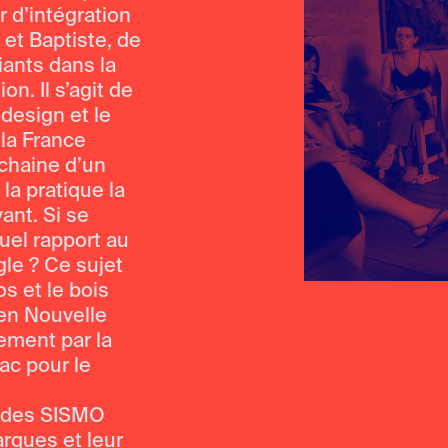
r d’intégration
et Baptiste, de
ants dans la
n. Il s’agit de
 design et le
 la France
ochaine d’un
la pratique la
ant. Si se
quel rapport au
gle ? Ce sujet
os et le bois
 en Nouvelle
ement par la
ac pour le
e des SISMO
arques et leur