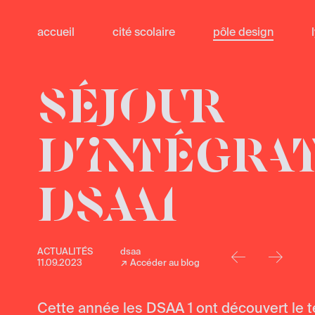
accueil
cité scolaire
pôle design
SÉJOUR
D’INTÉGRA
DSAA1
↢
↣
ACTUALITÉS
dsaa
11.09.2023
Accéder au blog
Cette année les DSAA 1 ont découvert le ter