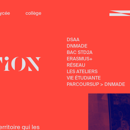
lycée
collège
DSAA
DNMADE
BAC STD2A
TION
ERASMUS+
RÉSEAU
LES ATELIERS
VIE ÉTUDIANTE
PARCOURSUP > DNMADE
ritoire qui les